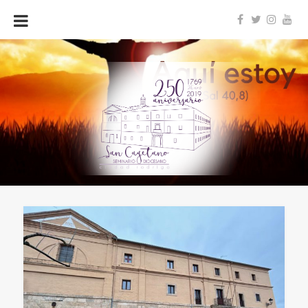
Seminario
Diocesano
San
Cayetano
–
Ciudad
Rodrigo