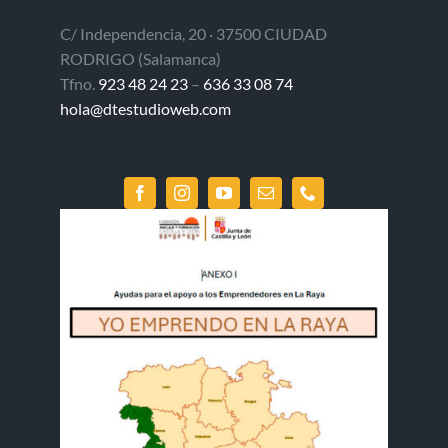
C/ Independencia, 20 · 37500 CIUDAD
RODRIGO (Salamanca)
Tfno.
923 48 24 23
–
636 33 08 74
hola@dtestudioweb.com