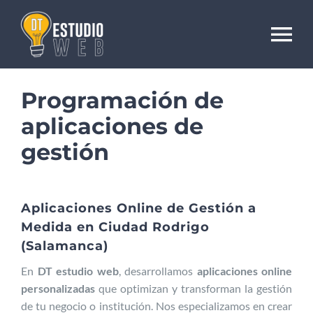
Saltar
al
To
contenido
Na
Contacto
Programación de
aplicaciones de
Formación
gestión
Desarrollo web
Aplicaciones Online de Gestión a
Medida en Ciudad Rodrigo
(Salamanca)
Comercio electrónico
En
DT estudio web
, desarrollamos
aplicaciones online
personalizadas
que optimizan y transforman la gestión
Diseño gráfico e impresión
de tu negocio o institución. Nos especializamos en crear