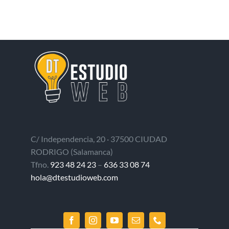
C/ Independencia, 20 · 37500 CIUDAD
RODRIGO (Salamanca)
Tfno.
923 48 24 23
–
636 33 08 74
hola@dtestudioweb.com