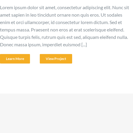
Lorem ipsum dolor sit amet, consectetur adipiscing elit. Nunc sit
amet sapien in leo tincidunt ornare non quis eros. Ut sodales
Desarrollo de APPs
enim et orci ullamcorper, id consectetur lorem dictum. Sed et
tempus massa. Praesent non eros at erat scelerisque eleifend.
Quisque turpis felis, rutrum quis est sed, aliquam eleifend nulla.
Programación
Donec massa ipsum, imperdiet euismod [...]
Learn More
View Project
Marketing online
EN
PT
ES